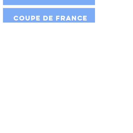
coupe de france
MIXED AGE
JUVENILE
NOVICE B
SYNCHRO 8
JUNIOR N2
ADULTES
SYNCHRO UNIFIÉ