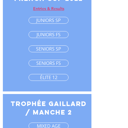
Entries & Results
JUNIORS SP
JUNIORS FS
SENIORS SP
SENIORS FS
ÉLITE 12
TROPHéE GAILLARD
/ MANCHE 2
MIXED AGE